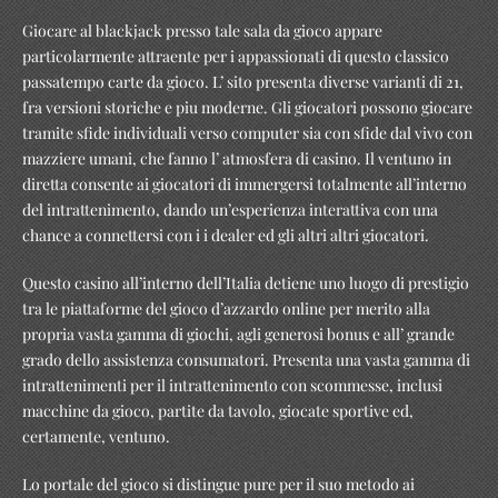
Giocare al blackjack presso tale sala da gioco appare
particolarmente attraente per i appassionati di questo classico
passatempo carte da gioco. L’ sito presenta diverse varianti di 21,
fra versioni storiche e piu moderne. Gli giocatori possono giocare
tramite sfide individuali verso computer sia con sfide dal vivo con
mazziere umani, che fanno l’ atmosfera di casino. Il ventuno in
diretta consente ai giocatori di immergersi totalmente all’interno
del intrattenimento, dando un’esperienza interattiva con una
chance a connettersi con i i dealer ed gli altri altri giocatori.
Questo casino all’interno dell’Italia detiene uno luogo di prestigio
tra le piattaforme del gioco d’azzardo online per merito alla
propria vasta gamma di giochi, agli generosi bonus e all’ grande
grado dello assistenza consumatori. Presenta una vasta gamma di
intrattenimenti per il intrattenimento con scommesse, inclusi
macchine da gioco, partite da tavolo, giocate sportive ed,
certamente, ventuno.
Lo portale del gioco si distingue pure per il suo metodo ai