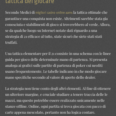
tattica del giocare
Secondo Medici di
la tattica ottimale che
migliori casino online aams
garantisce una conquista non esiste. Altrimenti sarebbe stata gia
conosciuta e stabilimenti di gioco si troverebbero al verde. Allora,
se da qualche luogo su Internet notate dati riguardo a una
strategia di 21 efficace al tutto, state sicuri che siete stati stati
truffati.
Una tattica elementare per il 21 consiste in una schema con le linee
guida per gioco delle determinate mano di partenza. Si presenta
analoga ai grafici sulle partite di partenza di poker cui neofiti
usano frequentemente. Le tabelle indicano in che modo giocare
mano specifiche secondo al valore di aperto dello dealer.
La strategia non tiene conto degli altri elementi. Al fine di ottenere
un ulteriore margine, e cruciale studiare a tenere traccia delle le
mazzi, ma questo potrebbe essere realizzato unicamente nelle
stanze offline. Online, ogni partita si trova giocata con pacco di
carte appena mescolato, pertanto non ha logica contare.