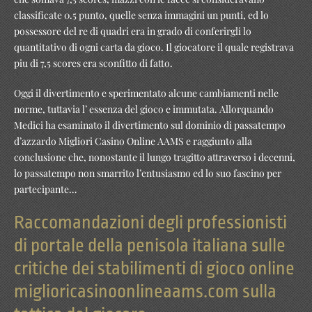
classificate 0.5 punto, quelle senza immagini un punti, ed lo
possessore del re di quadri era in grado di conferirgli lo
quantitativo di ogni carta da gioco. Il giocatore il quale registrava
piu di 7,5 scores era sconfitto di fatto.
Oggi il divertimento e sperimentato alcune cambiamenti nelle
norme, tuttavia l’ essenza del gioco e immutata. Allorquando
Medici ha esaminato il divertimento sul dominio di passatempo
d’azzardo Migliori Casino Online AAMS e raggiunto alla
conclusione che, nonostante il lungo tragitto attraverso i decenni,
lo passatempo non smarrito l’entusiasmo ed lo suo fascino per
partecipante…
Raccomandazioni degli professionisti
di portale della penisola italiana sulle
critiche dei stabilimenti di gioco online
miglioricasinoonlineaams.com sulla