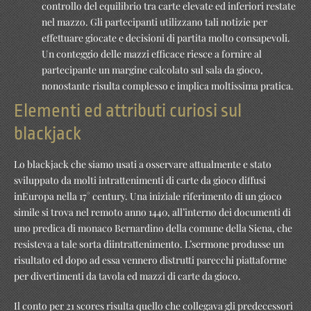
controllo del equilibrio tra carte elevate ed inferiori restate
nel mazzo. Gli partecipanti utilizzano tali notizie per
effettuare giocate e decisioni di partita molto consapevoli.
Un conteggio delle mazzi efficace riesce a fornire al
partecipante un margine calcolato sul sala da gioco,
nonostante risulta complesso e implica moltissima pratica.
Elementi ed attributi curiosi sul
blackjack
Lo blackjack che siamo usati a osservare attualmente e stato
sviluppato da molti intrattenimenti di carte da gioco diffusi
inEuropa nella 17° century. Una iniziale riferimento di un gioco
simile si trova nel remoto anno 1440, all’interno dei documenti di
uno predica di monaco Bernardino della comune della Siena, che
resisteva a tale sorta diintrattenimento. L’sermone produsse un
risultato ed dopo ad essa vennero distrutti parecchi piattaforme
per divertimenti da tavola ed mazzi di carte da gioco.
Il conto per 21 scores risulta quello che collegava gli predecessori