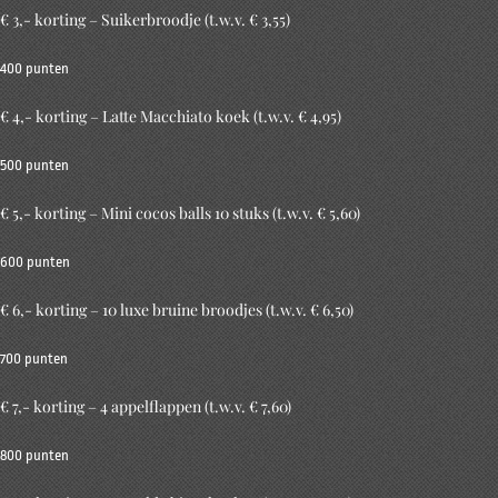
€ 3,- korting – Suikerbroodje (t.w.v. € 3,55)
400 punten
€ 4,- korting – Latte Macchiato koek (t.w.v. € 4,95)
500 punten
€ 5,- korting – Mini cocos balls 10 stuks (t.w.v. € 5,60)
600 punten
€ 6,- korting – 10 luxe bruine broodjes (t.w.v. € 6,50)
700 punten
€ 7,- korting – 4 appelflappen (t.w.v. € 7,60)
800 punten