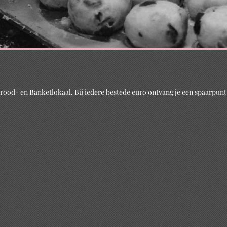
od- en Banketlokaal. Bij iedere bestede euro ontvang je een spaarpunt.
rood- en
okaal
ood en banket