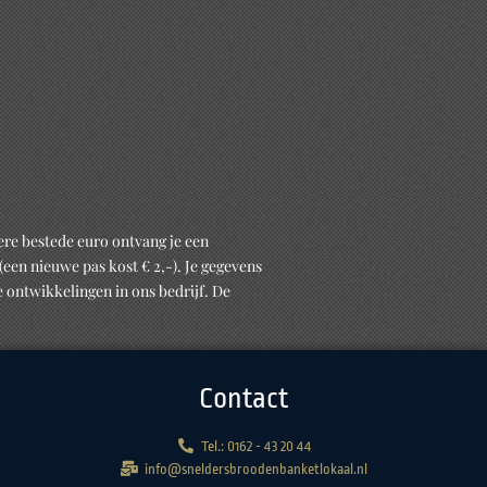
dere bestede euro ontvang je een
(een nieuwe pas kost € 2,-). Je gegevens
 ontwikkelingen in ons bedrijf. De
Contact
Tel.: 0162 - 43 20 44
info@sneldersbroodenbanketlokaal.nl