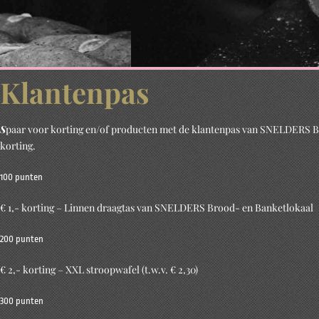
Klantenpas
S
paar voor korting en/of producten met de klantenpas van SNELDERS Bro
korting.
SNELDERS B
100 punten
Banketl
€ 1,- korting – Linnen draagtas van SNELDERS Brood- en Banketlokaal
200 punten
meer dan alleen br
€ 2,- korting – XXL stroopwafel (t.w.v. € 2,30)
300 punten