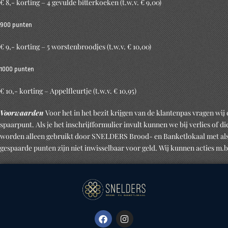
€ 8,- korting – 4 gevulde bitterkoeken (t.w.v. € 9,00)
900 punten
€ 9,- korting – 5 worstenbroodjes (t.w.v. € 10,00)
1000 punten
€ 10,- korting – Appelfleurtje (t.w.v. € 10,95)
Voorwaarden
Voor het in het bezit krijgen van de klantenpas vragen wij 
spaarpunt. Als je het inschrijfformulier invult kunnen we bij verlies of 
worden alleen gebruikt door SNELDERS Brood- en Banketlokaal met als e
gespaarde punten zijn niet inwisselbaar voor geld. Wij kunnen acties m.