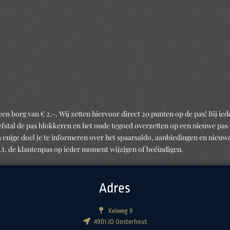
een borg van € 2,-. Wij zetten hiervoor direct 20 punten op de pas! Bij ie
diefstal de pas blokkeren en het oude tegoed overzetten op een nieuwe pas 
nige doel je te informeren over het spaarsaldo, aanbiedingen en nieuwe
b.t. de klantenpas op ieder moment wijzigen of beëindigen.
Adres
Keiweg 9
4901 JD Oosterhout